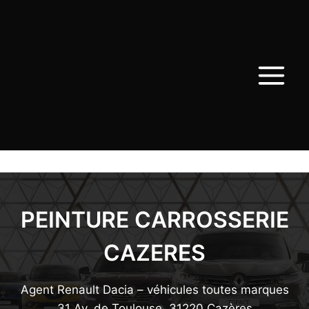
Aller
au
contenu
PEINTURE CARROSSERIE
CAZERES
Agent Renault Dacia – véhicules toutes marques
31 Av. de Toulouse, 31220 Cazères